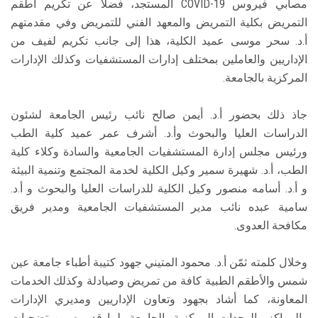
مصابي فيروس COVID-19 المستجد، فضلاً عن تكريم أطقم
التمريض بكلية التمريض والمعهد الفني للتمريض وفي مقدمتهم
أ.د. سحر موسى عميد الكلية، هذا إلى جانب تكريم لفيف من
الإداريين والعاملين بمختلف إدارات المستشفيات وكذلك الإدارات
المركزية بالجامعة.
جاذ ذلك بحضور أ.د. أيمن صالح نائب رئيس الجامعة لشئون
الدراسات العليا والبحوث وأ.د. أشرف عمر عميد كلية الطب
ورئيس مجلس إدارة المستشفيات الجامعية والسادة وكلاء كلية
الطب، أ.د. شهيرة سمير وكيل الكلية لخدمة المجتمع وتنمية البيئة
و أ.د. أسامه منصور وكيل الكلية للدراسات العليا والبحوث و أ.د.
سامية عبده نائب مدير المستشفيات الجامعية ومدير فريق
مكافحة العدوى.
وخلال كلمته ثمّن أ.د. محمود المتيني جهود كتيبة أطباء جامعة عين
شمس والأطقم الطبية كافة من تمريض وصيادلة وكذلك الخدمات
المعاونة، كما أشاد بجهود وتعاون الإداريين ومديري الإدارات
والمراكز والوحدات المركزية بالجامعة، لما قدموه من تضحيات