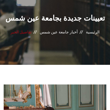
القطاعـات
تعيينات جديدة بجامعة عين شمس
الشئون الأكاديمية
البحث العلمي
الرئيسية
أخبار جامعة عين شمس
تفاصيل الخبر
الرعاية الصحية
المراكز والوحدات
الأنظمة الذكية
الإعلام
تواصل معنا