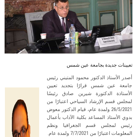
الطلاب
هيئة التدريس
الدراسات العليا
الخريجين
تعيينات جديدة بجامعة عين شمس
الموظفون
أصدر الأستاذ الدكتور محمود المتيني رئيس
جامعة عين شمس قرارًا بتجديد تعيين
الزائـرون
الأستاذة الدكتورة شيرين صادق رئيسًا
لمجلس قسم الإرشاد السياحي اعتبارًا من
سجل الان
26/5/2021 ولمدة عام، قيام الدكتور معوض
بدوي الأستاذ المساعد بكلية الآداب بأعمال
رئيس لمجلس قسم الجغرافيا ونظم
المعلومات اعتبارًا من 7/7/2021 ولمدة عام.