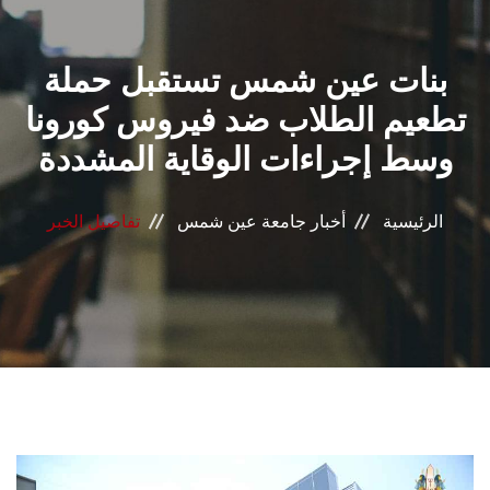
القطاعـات
بنات عين شمس تستقبل حملة
الشئون الأكاديمية
تطعيم الطلاب ضد فيروس كورونا
البحث العلمي
وسط إجراءات الوقاية المشددة
الرعاية الصحية
الرئيسية
أخبار جامعة عين شمس
تفاصيل الخبر
المراكز والوحدات
الأنظمة الذكية
الإعلام
تواصل معنا