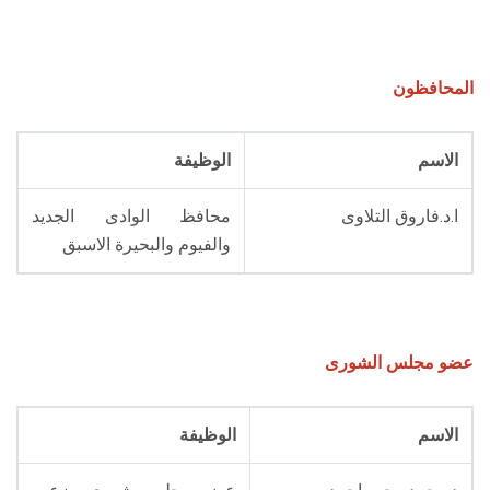
الطلاب
هيئة التدريس
المحافظون
الدراسات العليا
الاسم
الوظيفة
الخريجين
ا.د.فاروق التلاوى
محافظ الوادى الجديد
والفيوم والبحيرة الاسبق
الموظفون
الزائـرون
عضو مجلس الشورى
سجل الان
الاسم
الوظيفة