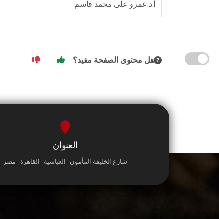
أ.د.عمرو على محمد قاسم
هل محتوى الصفحة مفيد؟
العنوان
شارع الخليفة المأمون - العباسية - القاهرة - مصر