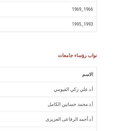
1966_1969
1993_1995
نواب رؤساء جامعات
الاسم
أ.د.علي زكي الفيومي
أ.د.محمد حسانين الكامل
أ.د.أحمد الرفاعى العزيزى