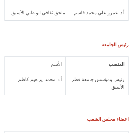
الطلاب
أ.د. عمرو علي محمد قاسم
ملحق ثقافي ابو ظبي الأسبق
هيئة التدريس
الدراسات العليا
رئيس الجامعة
الخريجين
المنصب
الأسم
الموظفون
رئيس ومؤسس جامعة قطر
أ.د. محمد ايراهيم كاظم
الزائـرون
الأسبق
سجل الان
اعضاء مجلس الشعب