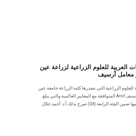
 العربية للعلوم الزراعية لزراعة عين
 معامل آرسيف
للعلوم الزراعية التي تصدرها كلية الزراعة جامعة عين
شمس على معايير اعتماد معامل آرسيف Arcif المتوافقة مع المعايير العالمية والتي يبلغ
عددها 31 معيارًا، وصنفت في تخصصها ضمن الفئة الرابعة (Q4) صرح بذلك أ.د. أحمد جلال