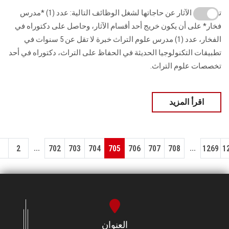
تعلن كلية الآثار عن حاجاتها لشغل الوظائف التالية: عدد (1) *مدرس
فخار* على أن يكون خريج أحد أقسام الآثار، وحاصل على دكتوراه في
الفخار، عدد (1) مدرس علوم التراث خبرة لا تقل عن 5 سنوات في
تطبيقات التكنولوجيا الحديثة في الحفاظ على التراث، دكتوراه في أحد
تخصصات علوم التراث.
اقرأ المزيد
...
...
1
2
702
703
704
705
706
707
708
1269
1
العنوان