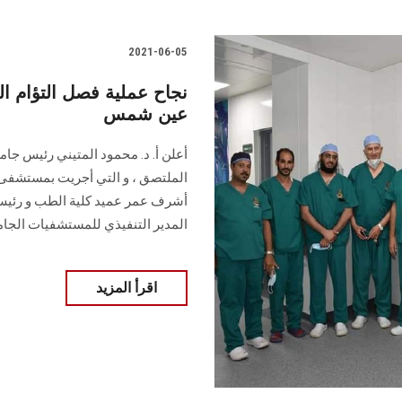
2021-06-05
نجاح عملية فصل التؤام ا
عين شمس
أعلن أ. د. محمود المتيني رئيس جا
الملتصق ، و التي أجريت بمستشفى ا
أشرف عمر عميد كلية الطب و رئيس م
المدير التنفيذي للمستشفيات الجام
اقرأ المزيد